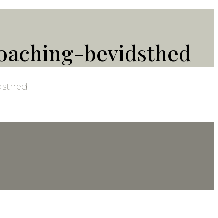
oaching-bevidsthed
dsthed