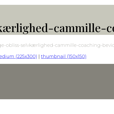
vkærlighed-cammille-c
ge-obliss-selvkærlighed-cammille-coaching-bevi
dium (225x300)
|
thumbnail (150x150)