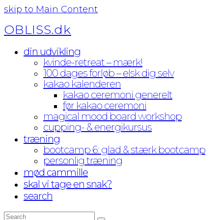
skip to Main Content
OBLISS.dk
din udvikling
kvinde-retreat – mærk!
100 dages forløb – elsk dig selv
kakao kalenderen
kakao ceremoni generelt
før kakao ceremoni
magical mood board workshop
cupping- & energikursus
træning
bootcamp 6: glad & stærk bootcamp
personlig træning
mød cammille
skal vi tage en snak?
search
Search