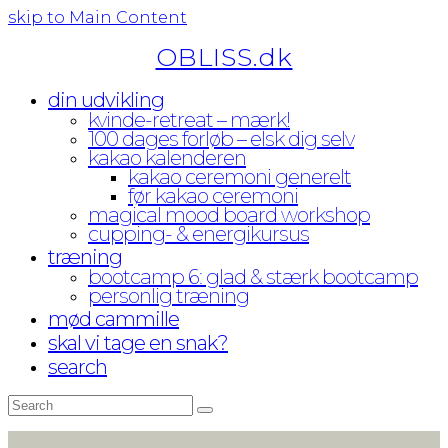
skip to Main Content
OBLISS.dk
din udvikling
kvinde-retreat – mærk!
100 dages forløb – elsk dig selv
kakao kalenderen
kakao ceremoni generelt
før kakao ceremoni
magical mood board workshop
cupping- & energikursus
træning
bootcamp 6: glad & stærk bootcamp
personlig træning
mød cammille
skal vi tage en snak?
search
Search
Submit