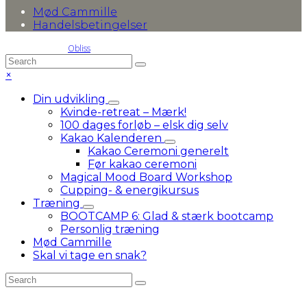
Mød Cammille
Handelsbetingelser
© 2016-2026 by
Obliss
Back
Search
Submit
To
Close
×
Top
mobile
Din udvikling
menu
Kvinde-retreat – Mærk!
100 dages forløb – elsk dig selv
Kakao Kalenderen
Kakao Ceremoni generelt
Før kakao ceremoni
Magical Mood Board Workshop
Cupping- & energikursus
Træning
BOOTCAMP 6: Glad & stærk bootcamp
Personlig træning
Mød Cammille
Skal vi tage en snak?
Search
Submit