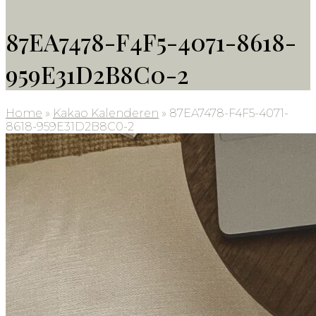
87EA7478-F4F5-4071-8618-
959E31D2B8C0-2
Home
»
Kakao Kalenderen
»
87EA7478-F4F5-4071-
8618-959E31D2B8C0-2