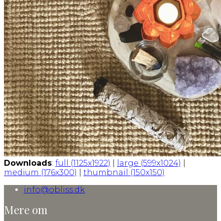
Downloads
:
full (1125x1922)
|
large (599x1024)
|
medium (176x300)
|
thumbnail (150x150)
info@obliss.dk
Mere om