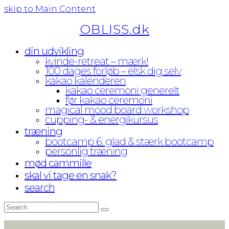
skip to Main Content
OBLISS.dk
din udvikling
kvinde-retreat – mærk!
100 dages forløb – elsk dig selv
kakao kalenderen
kakao ceremoni generelt
før kakao ceremoni
magical mood board workshop
cupping- & energikursus
træning
bootcamp 6: glad & stærk bootcamp
personlig træning
mød cammille
skal vi tage en snak?
search
Search
Submit