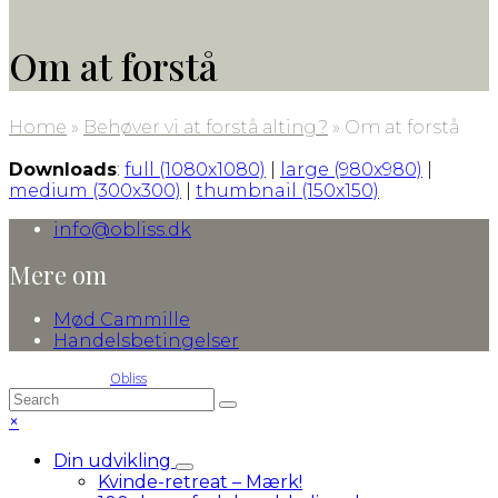
Om at forstå
Home
»
Behøver vi at forstå alting?
»
Om at forstå
Downloads
:
full (1080x1080)
|
large (980x980)
|
medium (300x300)
|
thumbnail (150x150)
info@obliss.dk
Mere om
Mød Cammille
Handelsbetingelser
© 2016-2026 by
Obliss
Back
Search
Submit
To
Close
×
Top
mobile
Din udvikling
menu
Kvinde-retreat – Mærk!