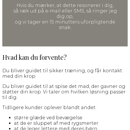
Hvis du mærker, at dette resonerer i dig,
så ræk ud på e-mail eller SMS, så ringer jeg
dig op,
og vi tager en 15 minutters uforpligtende
snak.
Hvad kan du forvente?
Du bliver guidet til sikker træning, og får kontakt
med din krop.
Du bliver guidet til at spise det mad, der gavner og
støtter din krop. Vi taler om hvilken løsning passer
til dig.
Tidligere kunder oplever blandt andet:
større glæde ved bevægelse
at de er sluppet af med rygsmerter
at de leger lettere med deres børn