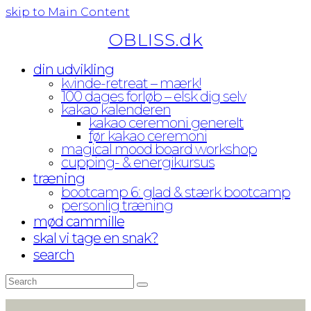
skip to Main Content
OBLISS.dk
din udvikling
kvinde-retreat – mærk!
100 dages forløb – elsk dig selv
kakao kalenderen
kakao ceremoni generelt
før kakao ceremoni
magical mood board workshop
cupping- & energikursus
træning
bootcamp 6: glad & stærk bootcamp
personlig træning
mød cammille
skal vi tage en snak?
search
Search
Submit