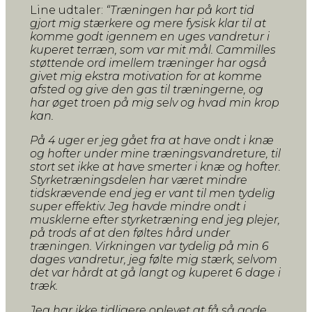
Line udtaler:
“Træningen har på kort tid
gjort mig stærkere og mere fysisk klar til at
komme godt igennem en uges vandretur i
kuperet terræn, som var mit mål. Cammilles
støttende ord imellem træninger har også
givet mig ekstra motivation for at komme
afsted og give den gas til træningerne, og
har øget troen på mig selv og hvad min krop
kan.
På 4 uger er jeg gået fra at have ondt i knæ
og hofter under mine træningsvandreture, til
stort set ikke at have smerter i knæ og hofter.
Styrketræningsdelen har været mindre
tidskrævende end jeg er vant til men tydelig
super effektiv. Jeg havde mindre ondt i
musklerne efter styrketræning end jeg plejer,
på trods af at den føltes hård under
træningen. Virkningen var tydelig på min 6
dages vandretur, jeg følte mig stærk, selvom
det var hårdt at gå langt og kuperet 6 dage i
træk.
Jeg har ikke tidligere oplevet at få så gode