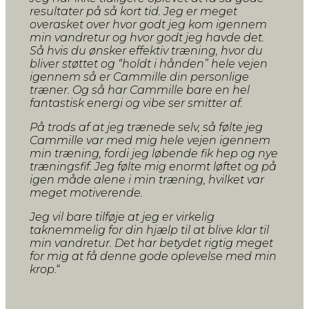
resultater på så kort tid. Jeg er meget
overasket over hvor godt jeg kom igennem
min vandretur og hvor godt jeg havde det.
Så hvis du ønsker effektiv træning, hvor du
bliver støttet og “holdt i hånden” hele vejen
igennem så er Cammille din personlige
træner. Og så har Cammille bare en hel
fantastisk energi og vibe ser smitter af.
På trods af at jeg trænede selv, så følte jeg
Cammille var med mig hele vejen igennem
min træning, fordi jeg løbende fik hep og nye
træningsfif. Jeg følte mig enormt løftet og på
igen måde alene i min træning, hvilket var
meget motiverende.
Jeg vil bare tilføje at jeg er virkelig
taknemmelig for din hjælp til at blive klar til
min vandretur. Det har betydet rigtig meget
for mig at få denne gode oplevelse med min
krop.
“