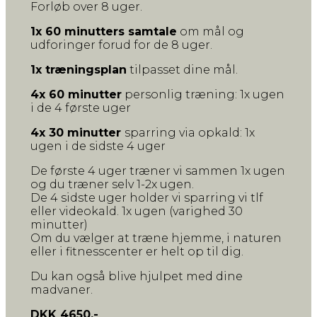
Forløb over 8 uger.
1x 60 minutters samtale
om mål og
udforinger forud for de 8 uger.
1x træningsplan
tilpasset dine mål.
4x 60 minutter
personlig træning: 1x ugen
i de 4 første uger
4x 30 minutter
sparring via opkald: 1x
ugen i de sidste 4 uger
De første 4 uger træner vi sammen 1x ugen
og du træner selv 1-2x ugen.
De 4 sidste uger holder vi sparring vi tlf
eller videokald. 1x ugen (varighed 30
minutter)
Om du vælger at træne hjemme, i naturen
eller i fitnesscenter er helt op til dig.
Du kan også blive hjulpet med dine
madvaner.
DKK 4650,-