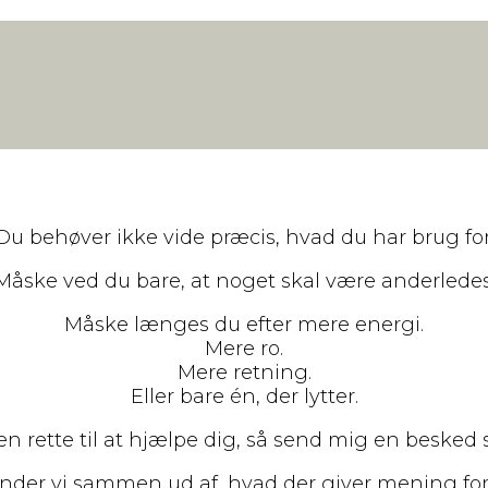
Du behøver ikke vide præcis, hvad du har brug for
Måske ved du bare, at noget skal være anderledes
Måske længes du efter mere energi.
Mere ro.
Mere retning.
Eller bare én, der lytter.
en rette til at hjælpe dig, så send mig en besked 
inder vi sammen ud af, hvad der giver mening for