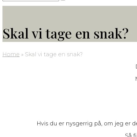
Submit
Skal vi tage en snak?
Home
»
Skal vi tage en snak?
Hvis du er nysgerrig på, om jeg er d
Så f