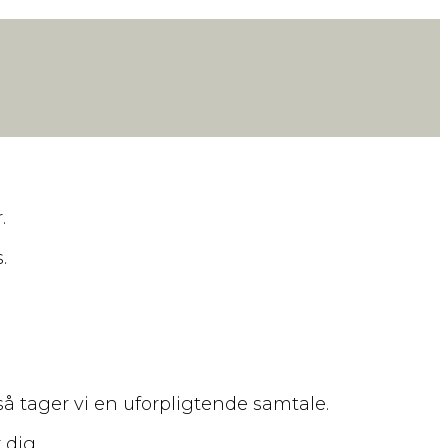
.
.
så tager vi en uforpligtende samtale.
 dig.