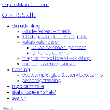
skip to Main Content
OBLISS.dk
din udvikling
kvinde-retreat – mærk!
100 dages forløb – elsk dig selv
kakao kalenderen
kakao ceremoni generelt
før kakao ceremoni
magical mood board workshop
cupping- & energikursus
træning
bootcamp 6: glad & stærk bootcamp
personlig træning
mød cammille
skal vi tage en snak?
search
Search