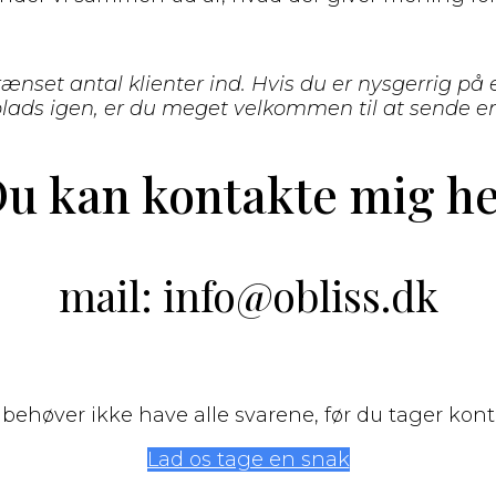
grænset antal klienter ind. Hvis du er nysgerrig på
plads igen, er du meget velkommen til at sende e
u kan kontakte mig h
mail: info@obliss.dk
behøver ikke have alle svarene, før du tager kont
Lad os tage en snak