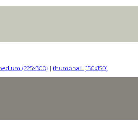
edium (225x300)
|
thumbnail (150x150)