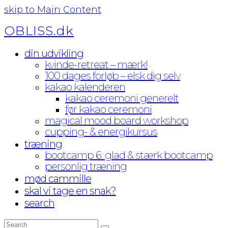
skip to Main Content
OBLISS.dk
din udvikling
kvinde-retreat – mærk!
100 dages forløb – elsk dig selv
kakao kalenderen
kakao ceremoni generelt
før kakao ceremoni
magical mood board workshop
cupping- & energikursus
træning
bootcamp 6: glad & stærk bootcamp
personlig træning
mød cammille
skal vi tage en snak?
search
Search