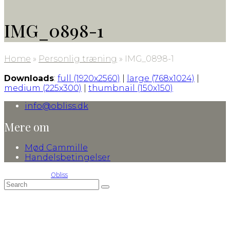
IMG_0898-1
Home
»
Personlig træning
»
IMG_0898-1
Downloads
:
full (1920x2560)
|
large (768x1024)
|
medium (225x300)
|
thumbnail (150x150)
info@obliss.dk
Mere om
Mød Cammille
Handelsbetingelser
© 2016-2026 by
Obliss
Back
Search
Submit
To
Top