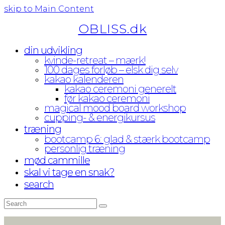
skip to Main Content
OBLISS.dk
din udvikling
kvinde-retreat – mærk!
100 dages forløb – elsk dig selv
kakao kalenderen
kakao ceremoni generelt
før kakao ceremoni
magical mood board workshop
cupping- & energikursus
træning
bootcamp 6: glad & stærk bootcamp
personlig træning
mød cammille
skal vi tage en snak?
search
Search
Submit