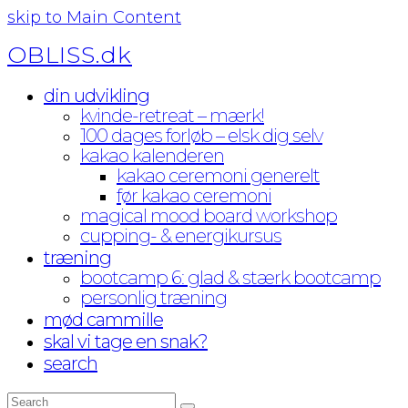
skip to Main Content
OBLISS.dk
din udvikling
kvinde-retreat – mærk!
100 dages forløb – elsk dig selv
kakao kalenderen
kakao ceremoni generelt
før kakao ceremoni
magical mood board workshop
cupping- & energikursus
træning
bootcamp 6: glad & stærk bootcamp
personlig træning
mød cammille
skal vi tage en snak?
search
Search