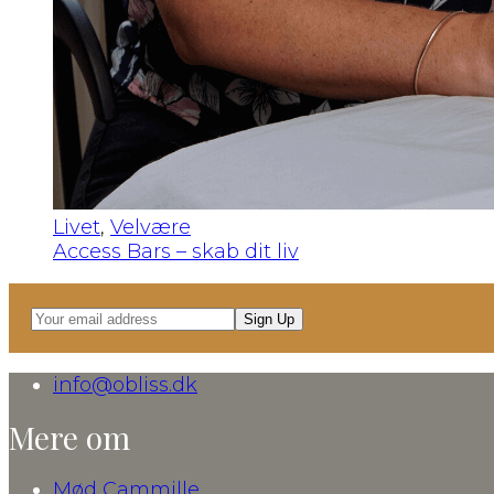
Livet
,
Velvære
Access Bars – skab dit liv
Your
Sign Up
email
address
info@obliss.dk
Mere om
Mød Cammille