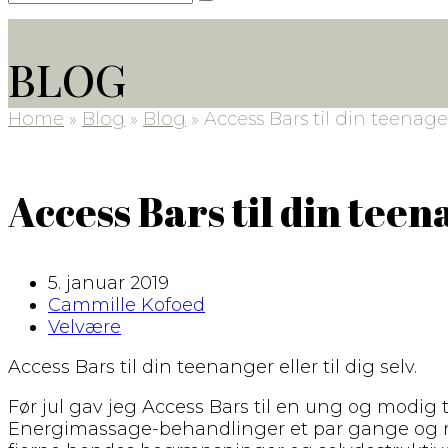
Submit
BLOG
Home
»
Blog
»
Blog
»
Access Bars til din teenage
Access Bars til din teen
5. januar 2019
Cammille Kofoed
Velvære
Access Bars til din teenanger eller til dig selv.
Før jul gav jeg Access Bars til en ung og modig 
Energimassage-behandlinger et par gange og ny