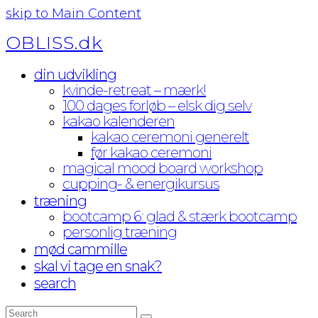
skip to Main Content
OBLISS.dk
din udvikling
kvinde-retreat – mærk!
100 dages forløb – elsk dig selv
kakao kalenderen
kakao ceremoni generelt
før kakao ceremoni
magical mood board workshop
cupping- & energikursus
træning
bootcamp 6: glad & stærk bootcamp
personlig træning
mød cammille
skal vi tage en snak?
search
Search