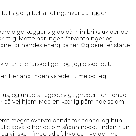
 behagelig behandling, hvor du ligger
are pige lægger sig op på min briks uvidende
har mig. Mette har ingen forventninger og
bne for hendes energibaner. Og derefter starter
vi er alle forskellige – og jeg elsker det.
er. Behandlingen varede 1 time og jeg
diffus, og understregede vigtigheden for hende
er på vej hjem. Med en kærlig påmindelse om
e været meget overvældende for hende, og hun
 skulle advare hende om sådan noget, inden hun
da vi “skal” finde ud af, hvordan verden nu