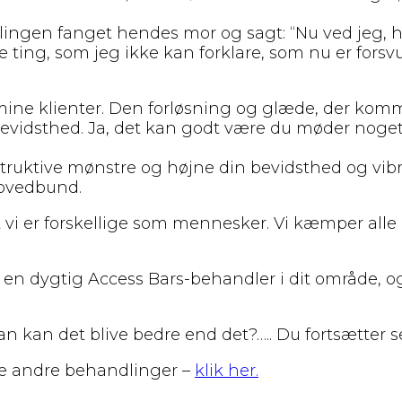
ingen fanget hendes mor og sagt: “Nu ved jeg, hv
 ting, som jeg ikke kan forklare, som nu er forsvu
ine klienter. Den forløsning og glæde, der komme
bevidsthed. Ja, det kan godt være du møder noget
ruktive mønstre og højne din bevidsthed og vibrat
hovedbund.
 at vi er forskellige som mennesker. Vi kæmper alle
inde en dygtig Access Bars-behandler i dit område
 kan det blive bedre end det?….. Du fortsætter s
e andre behandlinger –
klik her.