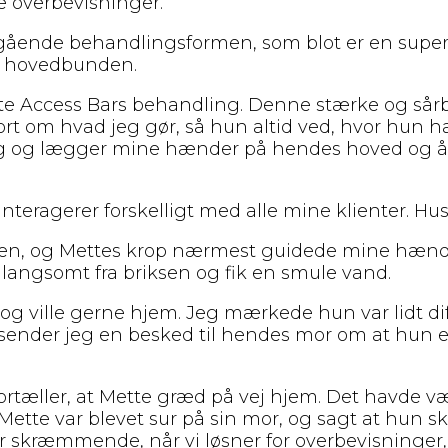
e overbevisninger.
gående behandlingsformen, som blot er en super
 i hovedbunden.
te Access Bars behandling. Denne stærke og sårb
kort om hvad jeg gør, så hun altid ved, hvor hun 
 gang og lægger mine hænder på hendes hoved og å
nteragerer forskelligt med alle mine klienter. Husk 
t hen, og Mettes krop nærmest guidede mine hænd
langsomt fra briksen og fik en smule vand.
æt og ville gerne hjem. Jeg mærkede hun var lidt 
 sender jeg en besked til hendes mor om at hun 
 fortæller, at Mette græd på vej hjem. Det havd
 Mette var blevet sur på sin mor, og sagt at hun
r skræmmende, når vi løsner for overbevisninger, 