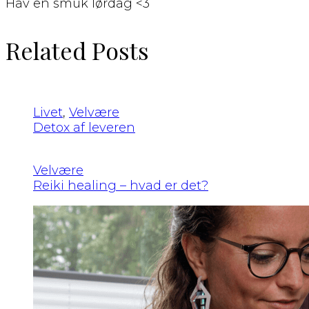
Hav en smuk lørdag <3
Related Posts
Livet
,
Velvære
Detox af leveren
Velvære
Reiki healing – hvad er det?