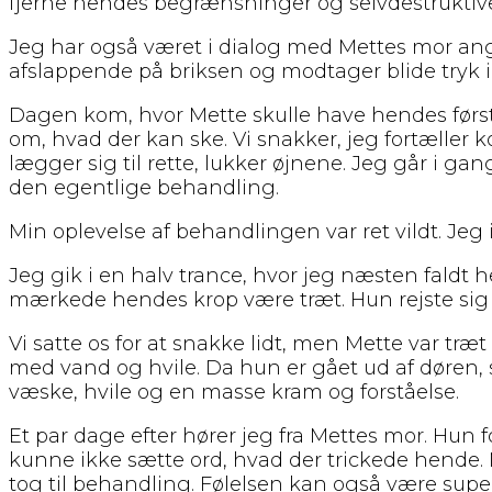
fjerne hendes begrænsninger og selvdestruktiv
Jeg har også været i dialog med Mettes mor an
afslappende på briksen og modtager blide tryk
Dagen kom, hvor Mette skulle have hendes førs
om, hvad der kan ske. Vi snakker, jeg fortæller 
lægger sig til rette, lukker øjnene. Jeg går i
den egentlige behandling.
Min oplevelse af behandlingen var ret vildt. Jeg i
Jeg gik i en halv trance, hvor jeg næsten fald
mærkede hendes krop være træt. Hun rejste sig 
Vi satte os for at snakke lidt, men Mette var tr
med vand og hvile. Da hun er gået ud af døren,
væske, hvile og en masse kram og forståelse.
Et par dage efter hører jeg fra Mettes mor. Hun
kunne ikke sætte ord, hvad der trickede hende.
tog til behandling. Følelsen kan også være supe