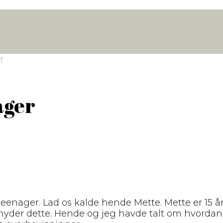
r
ager
teenager. Lad os kalde hende Mette. Mette er 15 å
der dette. Hende og jeg havde talt om hvordan a