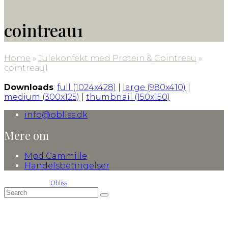
cointreau1
Home
»
Julekonfekt med Protein & Cointreau
»
cointreau1
Downloads
:
full (1024x428)
|
large (980x410)
|
medium (300x125)
|
thumbnail (150x150)
info@obliss.dk
Mere om
Mød Cammille
Handelsbetingelser
© 2016-2026 by
Obliss
Back
Search
Submit
To
Top