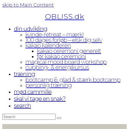
skip to Main Content
OBLISS.dk
din udvikling
kvinde-retreat – mærk!
100 dages forløb – elsk dig selv
kakao kalenderen
kakao ceremoni generelt
før kakao ceremoni
magical mood board workshop
cupping- & energikursus
træning
bootcamp 6: glad & stærk bootcamp
personlig træning
mød cammille
skal vi tage en snak?
search
Search
Submit