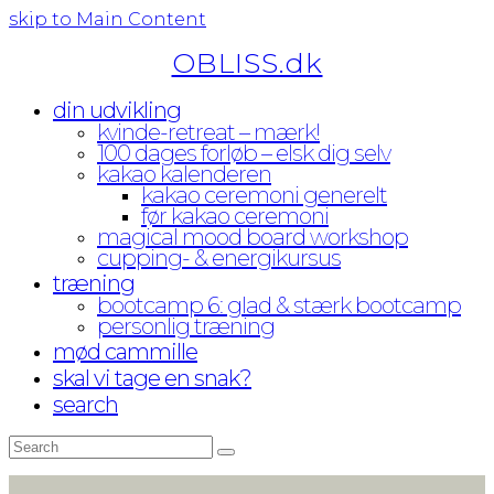
skip to Main Content
OBLISS.dk
din udvikling
kvinde-retreat – mærk!
100 dages forløb – elsk dig selv
kakao kalenderen
kakao ceremoni generelt
før kakao ceremoni
magical mood board workshop
cupping- & energikursus
træning
bootcamp 6: glad & stærk bootcamp
personlig træning
mød cammille
skal vi tage en snak?
search
Search
Submit