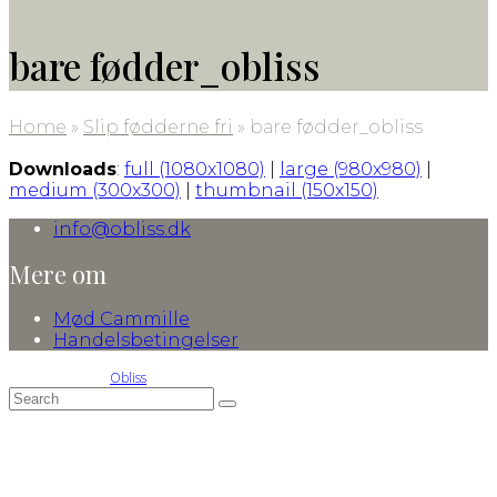
bare fødder_obliss
Home
»
Slip fødderne fri
»
bare fødder_obliss
Downloads
:
full (1080x1080)
|
large (980x980)
|
medium (300x300)
|
thumbnail (150x150)
info@obliss.dk
Mere om
Mød Cammille
Handelsbetingelser
© 2016-2026 by
Obliss
Back
Search
Submit
To
Top