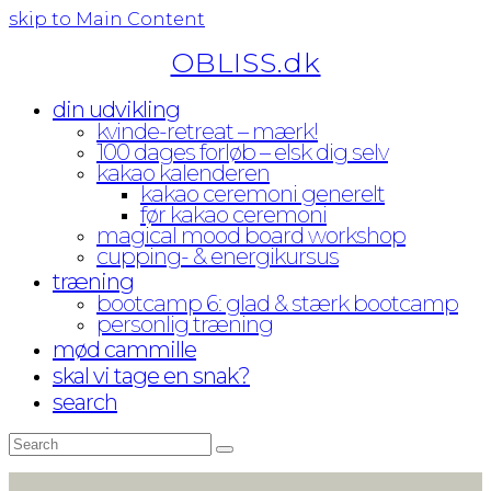
skip to Main Content
OBLISS.dk
din udvikling
kvinde-retreat – mærk!
100 dages forløb – elsk dig selv
kakao kalenderen
kakao ceremoni generelt
før kakao ceremoni
magical mood board workshop
cupping- & energikursus
træning
bootcamp 6: glad & stærk bootcamp
personlig træning
mød cammille
skal vi tage en snak?
search
Search
Submit