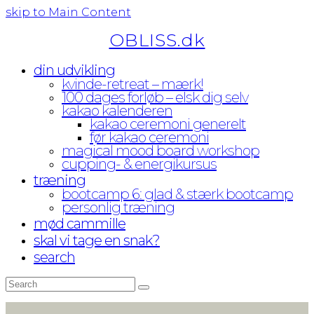
skip to Main Content
OBLISS.dk
din udvikling
kvinde-retreat – mærk!
100 dages forløb – elsk dig selv
kakao kalenderen
kakao ceremoni generelt
før kakao ceremoni
magical mood board workshop
cupping- & energikursus
træning
bootcamp 6: glad & stærk bootcamp
personlig træning
mød cammille
skal vi tage en snak?
search
Search
Submit