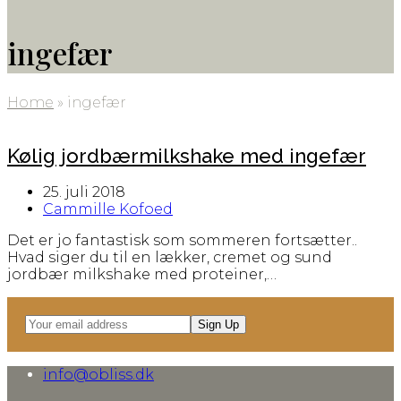
ingefær
Home
»
ingefær
Kølig jordbærmilkshake med ingefær
25. juli 2018
Cammille Kofoed
Det er jo fantastisk som sommeren fortsætter..
Hvad siger du til en lækker, cremet og sund
jordbær milkshake med proteiner,…
Your
Sign Up
email
address
info@obliss.dk