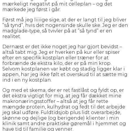
mærkeligt negativt på mit celleplan – og det
mærkede jeg først i går.
Først må jeg liiiige sige, at der er langt til jeg bliver
”så tynd”, hvis det nogensinde skulle ske. Jeg er den
madglade-type, så tvivler på at ”så tynd” er en
realitet.
Dernæst er det ikke noget jeg har gjort bevidst –
altså tabt mig. Jeg er hverken på kur eller spiser
efter en specifik kostplan eller træner for at
forbrænde de ekstra kilo, der er på min krop.
Selvom kostplanen var købt og stadig ligger klar i
appen, har jeg ikke følt et overskud til at sætte mig
ind i en ny kostplan.
Og med et skema, der er ret fastlåst og fyldt op, er
det ekstra vigtigt for mig, at jeg får dækket mine
makronæringsstoffer – altså at jeg får rette
mængde protein, kulhydrat og fedt til det arbejde
jeg skal udføre. Fuldtidsjob plus lidt overarbejde,
skønne og dejlige (og berigende) klienter i min
klinik samt andre praktiske gøremål i hjemmet og
have tid til familie og venner.