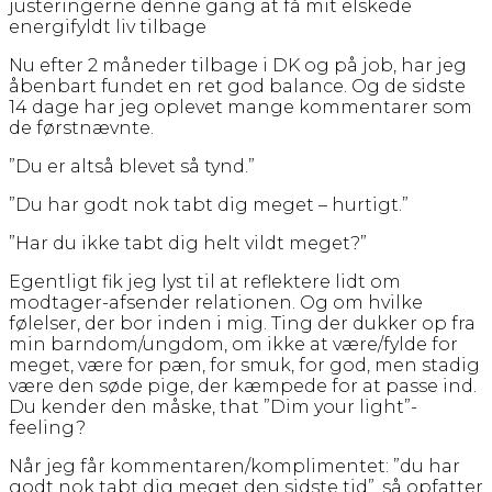
justeringerne denne gang at få mit elskede
energifyldt liv tilbage
Nu efter 2 måneder tilbage i DK og på job, har jeg
åbenbart fundet en ret god balance. Og de sidste
14 dage har jeg oplevet mange kommentarer som
de førstnævnte.
”Du er altså blevet så tynd.”
”Du har godt nok tabt dig meget – hurtigt.”
”Har du ikke tabt dig helt vildt meget?”
Egentligt fik jeg lyst til at reflektere lidt om
modtager-afsender relationen. Og om hvilke
følelser, der bor inden i mig. Ting der dukker op fra
min barndom/ungdom, om ikke at være/fylde for
meget, være for pæn, for smuk, for god, men stadig
være den søde pige, der kæmpede for at passe ind.
Du kender den måske, that ”Dim your light”-
feeling?
Når jeg får kommentaren/komplimentet: ”du har
godt nok tabt dig meget den sidste tid”, så opfatter