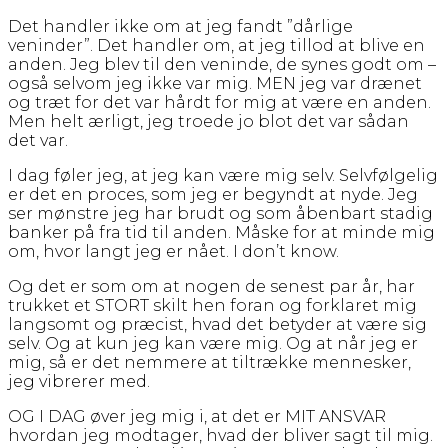
Det handler ikke om at jeg fandt ”dårlige
veninder”. Det handler om, at jeg tillod at blive en
anden. Jeg blev til den veninde, de synes godt om –
også selvom jeg ikke var mig. MEN jeg var drænet
og træt for det var hårdt for mig at være en anden.
Men helt ærligt, jeg troede jo blot det var sådan
det var.
I dag føler jeg, at jeg kan være mig selv. Selvfølgelig
er det en proces, som jeg er begyndt at nyde. Jeg
ser mønstre jeg har brudt og som åbenbart stadig
banker på fra tid til anden. Måske for at minde mig
om, hvor langt jeg er nået. I don’t know.
Og det er som om at nogen de senest par år, har
trukket et STORT skilt hen foran og forklaret mig
langsomt og præcist, hvad det betyder at være sig
selv. Og at kun jeg kan være mig. Og at når jeg er
mig, så er det nemmere at tiltrække mennesker,
jeg vibrerer med.
OG I DAG øver jeg mig i, at det er MIT ANSVAR
hvordan jeg modtager, hvad der bliver sagt til mig.