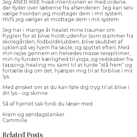
Jeg ANER IKKE hvad intentionen er med ordene,
der flyder over læberne fra afsenderen. Jeg kan selv
vælge hvordan jeg modtager dem i mit system,
HVIS jeg vælger at modtage dem i mit system.
Jeg har i mange år healet mine traumer om
frygten for at blive holdt udenfor (som stammer fra
skolegården, fodboldklubben, blive skubbet af
cyklen på vej hjem fra skole, og spyttet efter). Med
min rejse gennem en helvedes masse terapitimer,
min ny funden kærlighed til yoga, og redskaber fra
tapping, healing mv. samt til at turde ”stå frem” og
fortælle dig om det, hjælper mig til at forblive i mit
lys.
Med ønsket om at du kan føle dig tryg til at blive i
dit lys – og skinne
Så af hjertet tak fordi du læser med
Kram og søndagstanker
Cammille
Related Posts