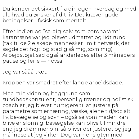
Du kender det sikkert fra din egen hverdag og med
alt, hvad du ønsker af dit liv. Det kræver gode
betingelser – fysisk som mentalt.
Efter Indien og ”se-dig-selv-som-coronaramt”-
karantæne var jeg blevet udmattet og lidt rund
(tak til de 2 elskede mennesker i mit netværk, der
sagde det højt, og stadig så mig, som mig).
Arbejdstøjet sad også anderledes efter 3 måneders
pause og ferie — hovsa.
Jeg var sååå træt.
Kroppen var smadret efter lange arbejdsdage.
Med min viden og baggrund som
sundhedskonsulent, personlig træner og holistisk
coach er jeg blevet hurtigere til at justere på
parametre som ernæring, væske, alene tid/socialt
liv, bevægelse og søvn – også selvom maden kan
blive ensformig, bevægelse kan blive til mindre
end jeg drømmer om, så bliver der justeret og jeg
må indse at jeg virker. Dog var hensigten med