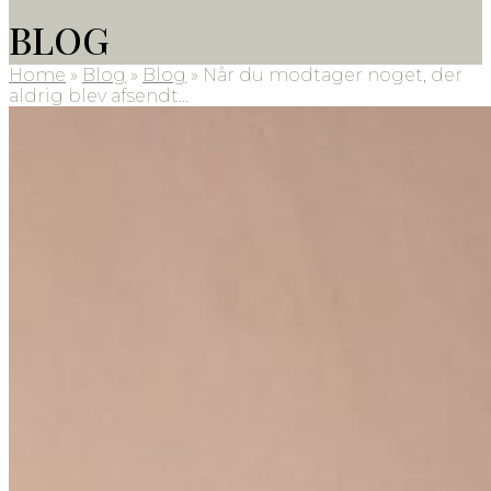
BLOG
Home
»
Blog
»
Blog
»
Når du modtager noget, der
aldrig blev afsendt…