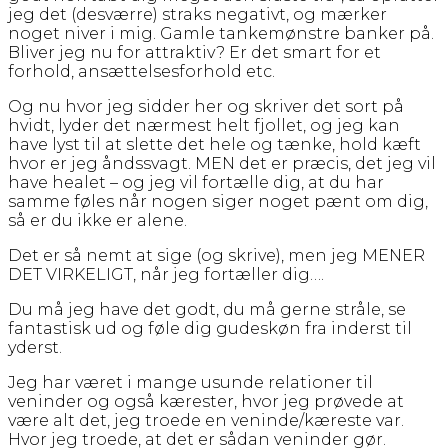
jeg det (desværre) straks negativt, og mærker
noget niver i mig. Gamle tankemønstre banker på.
Bliver jeg nu for attraktiv? Er det smart for et
forhold, ansættelsesforhold etc.
Og nu hvor jeg sidder her og skriver det sort på
hvidt, lyder det nærmest helt fjollet, og jeg kan
have lyst til at slette det hele og tænke, hold kæft
hvor er jeg åndssvagt. MEN det er præcis, det jeg vil
have healet – og jeg vil fortælle dig, at du har
samme føles når nogen siger noget pænt om dig,
så er du ikke er alene.
Det er så nemt at sige (og skrive), men jeg MENER
DET VIRKELIGT, når jeg fortæller dig….
Du må jeg have det godt, du må gerne stråle, se
fantastisk ud og føle dig gudeskøn fra inderst til
yderst.
Jeg har været i mange usunde relationer til
veninder og også kærester, hvor jeg prøvede at
være alt det, jeg troede en veninde/kæreste var.
Hvor jeg troede, at det er sådan veninder gør.