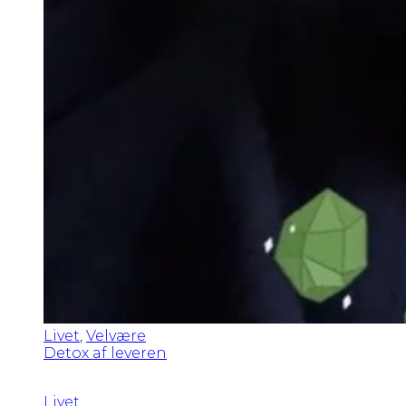
Livet
,
Velvære
Detox af leveren
Livet