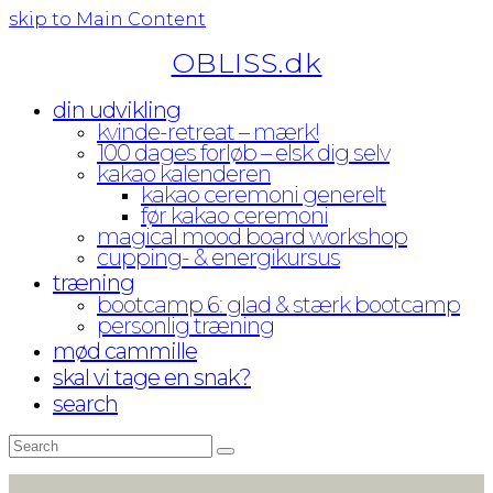
skip to Main Content
OBLISS.dk
din udvikling
kvinde-retreat – mærk!
100 dages forløb – elsk dig selv
kakao kalenderen
kakao ceremoni generelt
før kakao ceremoni
magical mood board workshop
cupping- & energikursus
træning
bootcamp 6: glad & stærk bootcamp
personlig træning
mød cammille
skal vi tage en snak?
search
Search
Submit