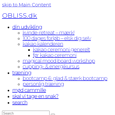
skip to Main Content
OBLISS.dk
din udvikling
kvinde-retreat – mærk!
100 dages forløb – elsk dig selv
kakao kalenderen
kakao ceremoni generelt
før kakao ceremoni
magical mood board workshop
cupping- & energikursus
træning
bootcamp 6: glad & stærk bootcamp
personlig træning
mød cammille
skal vi tage en snak?
search
Search