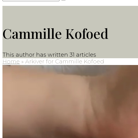
Submit
Cammille Kofoed
This author has written 31 articles
Home
»
Arkiver for Cammille Kofoed